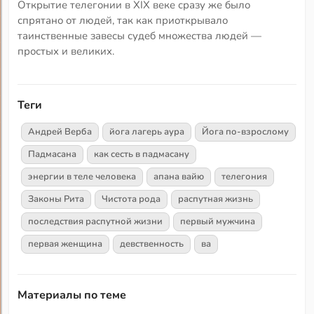
Открытие телегонии в XIX веке сразу же было
спрятано от людей, так как приоткрывало
таинственные завесы судеб множества людей —
простых и великих.
Теги
Андрей Верба
йога лагерь аура
Йога по-взрослому
Падмасана
как сесть в падмасану
энергии в теле человека
апана вайю
телегония
Законы Рита
Чистота рода
распутная жизнь
последствия распутной жизни
первый мужчина
первая женщина
девственность
ва
Материалы по теме