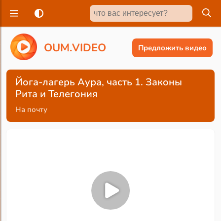
O
U
M
.
V
I
D
E
O
Предложить видео
Йога-лагерь Аура, часть 1. Законы
Рита и Телегония
На почту