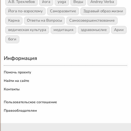
А.В. Трехлебов
йога
yoga
Веды
Andrey Verba
Йога по-взрослому
Саморазвитие
Здравый образ жизни
Карма
Ответы на Вопросы
Самосовершенствование
ведическая культура
медитация
здравомыслие
Арии
боги
Информация
Помочь проекту
Найти на сайте
Контакты
Пользовательское соглашение
Правообладателям