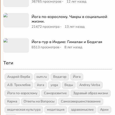
·
36765 просмотров
12 лет назад
Йога по-взрослому. Чакры в социальной
жизни.
·
21472 просмотра
13 лет назад
Йога-тур в Индию: Гималаи и Бодхгая
·
6513 просмотров
8 лет назад
Теги
Андрей Верба
oum.ru
Ведагор
Йога
А.В. Трехлебов
йога
yoga
Веды
Andrey Verba
Йога по-взрослому
Саморазвитие
Здравый образ жизни
Карма
Ответы на Вопросы
Самосовершенствование
ведическая культура
медитация
здравомыслие
Арии