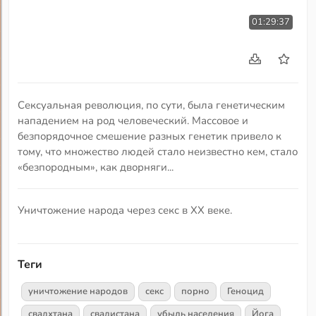
01:29:37
Сексуальная революция, по сути, была генетическим
нападением на род человеческий. Массовое и
безпорядочное смешение разных генетик привело к
тому, что множество людей стало неизвестно кем, стало
«безпородным», как дворняги...
Уничтожение народа через секс в XX веке.
Теги
уничтожение народов
секс
порно
Геноцид
свадхтана
свадистана
убыль населения
Йога