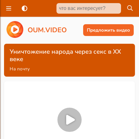
O
U
M
.
V
I
D
E
O
Предложить видео
Уничтожение народа через секс в XX
веке
На почту