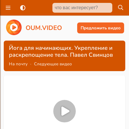
O
U
M
.
V
I
D
E
O
Предложить видео
Йога для начинающих. Укрепление и
раскрепощение тела. Павел Свинцов
На почту
·
Следующее видео