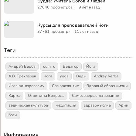
Будда: Учитель Богов и Людей
·
27046 просмотров
9 лет назад
Курсы для преподавателей йоги
·
37761 просмотр
11 лет назад
Теги
Андрей Верба
oum.ru
Ведагор
Йога
А.В. Трехлебов
йога
yoga
Веды
Andrey Verba
Йога по-взрослому
Саморазвитие
Здравый образ жизни
Карма
Ответы на Вопросы
Самосовершенствование
ведическая культура
медитация
здравомыслие
Арии
боги
Информация