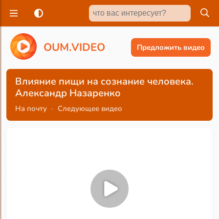
O
U
M
.
V
I
D
E
O
Предложить видео
Влияние пищи на сознание человека.
Александр Назаренко
На почту
·
Следующее видео