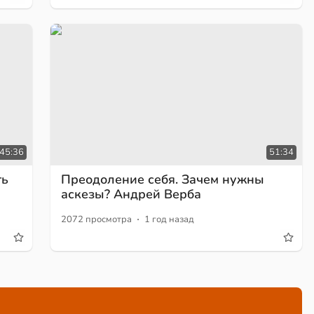
45:36
51:34
ть
Преодоление себя. Зачем нужны
аскезы? Андрей Верба
·
2072 просмотра
1 год назад