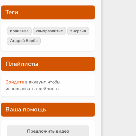
Теги
пранаяма
саморазвитие
энергия
Андрей Верба
Плейлисты
Войдите
в аккаунт, чтобы
использовать плейлисты
Ваша помощь
Предложить видео