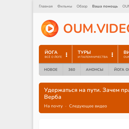
Главная
Фильмы
Обзор
Ваша помощь
OU
O
U
M
.
V
I
D
E
ЙОГА
ТУРЫ
В
ВСЁ О ЙОГЕ
И ПАЛОМНИЧЕСТВА
OU
НОВОЕ
360
АНОНСЫ
ЙОГА 
Удержаться на пути. Зачем пр
Верба
На почту
·
Следующее видео