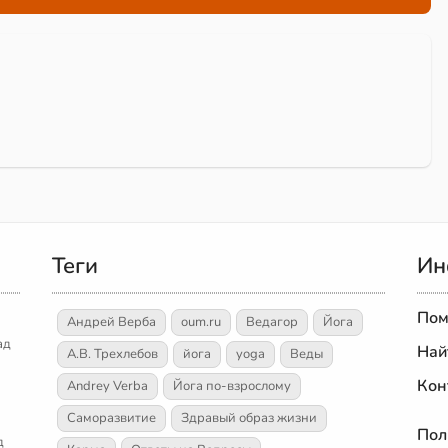
Теги
Ин
Пом
Андрей Верба
oum.ru
Ведагор
Йога
ад
Най
А.В. Трехлебов
йога
yoga
Веды
Кон
Andrey Verba
Йога по-взрослому
Саморазвитие
Здравый образ жизни
Пол
д