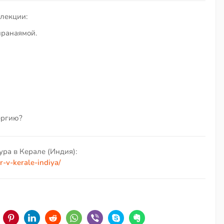
 лекции:
пранаямой.
ергию?
ра в Керале (Индия):
-v-kerale-indiya/