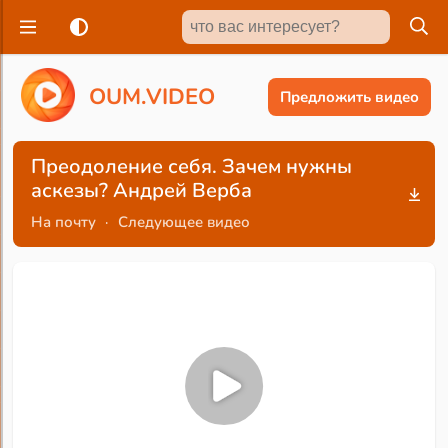
O
U
M
.
V
I
D
E
O
Предложить видео
Преодоление себя. Зачем нужны
аскезы? Андрей Верба
На почту
·
Следующее видео