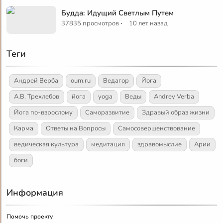
Будда: Идущий Светлым Путем
·
37835 просмотров
10 лет назад
Теги
Андрей Верба
oum.ru
Ведагор
Йога
А.В. Трехлебов
йога
yoga
Веды
Andrey Verba
Йога по-взрослому
Саморазвитие
Здравый образ жизни
Карма
Ответы на Вопросы
Самосовершенствование
ведическая культура
медитация
здравомыслие
Арии
боги
Информация
Помочь проекту