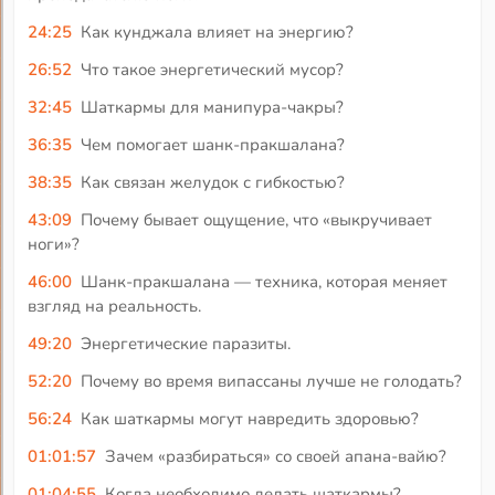
24:25
Как кунджала влияет на энергию?
26:52
Что такое энергетический мусор?
32:45
Шаткармы для манипура-чакры?
36:35
Чем помогает шанк-пракшалана?
38:35
Как связан желудок с гибкостью?
43:09
Почему бывает ощущение, что «выкручивает
ноги»?
46:00
Шанк-пракшалана — техника, которая меняет
взгляд на реальность.
49:20
Энергетические паразиты.
52:20
Почему во время випассаны лучше не голодать?
56:24
Как шаткармы могут навредить здоровью?
01:01:57
Зачем «разбираться» со своей апана-вайю?
01:04:55
Когда необходимо делать шаткармы?