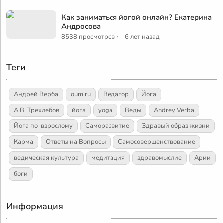
Как заниматься йогой онлайн? Екатерина
Андросова
·
8538 просмотров
6 лет назад
Теги
Андрей Верба
oum.ru
Ведагор
Йога
А.В. Трехлебов
йога
yoga
Веды
Andrey Verba
Йога по-взрослому
Саморазвитие
Здравый образ жизни
Карма
Ответы на Вопросы
Самосовершенствование
ведическая культура
медитация
здравомыслие
Арии
боги
Информация