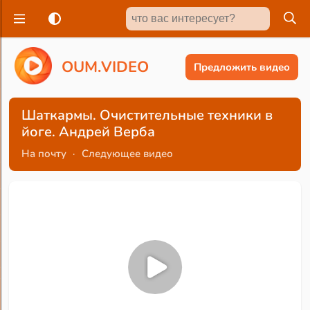
O
U
M
.
V
I
D
E
O
Предложить видео
Шаткармы. Очистительные техники в
йоге. Андрей Верба
На почту
·
Следующее видео