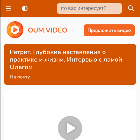
O
U
M
.
V
I
D
E
O
Предложить видео
Ретрит. Глубокие наставления о
практике и жизни. Интервью с ламой
Олегом
На почту