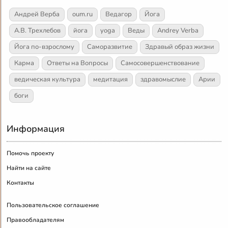
Андрей Верба
oum.ru
Ведагор
Йога
А.В. Трехлебов
йога
yoga
Веды
Andrey Verba
Йога по-взрослому
Саморазвитие
Здравый образ жизни
Карма
Ответы на Вопросы
Самосовершенствование
ведическая культура
медитация
здравомыслие
Арии
боги
Информация
Помочь проекту
Найти на сайте
Контакты
Пользовательское соглашение
Правообладателям