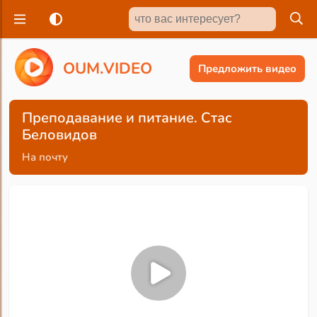
O
U
M
.
V
I
D
E
O
Предложить видео
Преподавание и питание. Стас
Беловидов
На почту