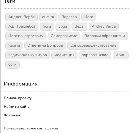
Теги
Андрей Верба
oum.ru
Ведагор
Йога
А.В. Трехлебов
йога
yoga
Веды
Andrey Verba
Йога по-взрослому
Саморазвитие
Здравый образ жизни
Карма
Ответы на Вопросы
Самосовершенствование
ведическая культура
медитация
здравомыслие
Арии
боги
Информация
Помочь проекту
Найти на сайте
Контакты
Пользовательское соглашение