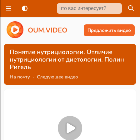
O
U
M
.
V
I
D
E
O
Предложить видео
Понятие нутрициологии. Отличие
нутрициологии от диетологии. Полин
Ригель
На почту
·
Следующее видео