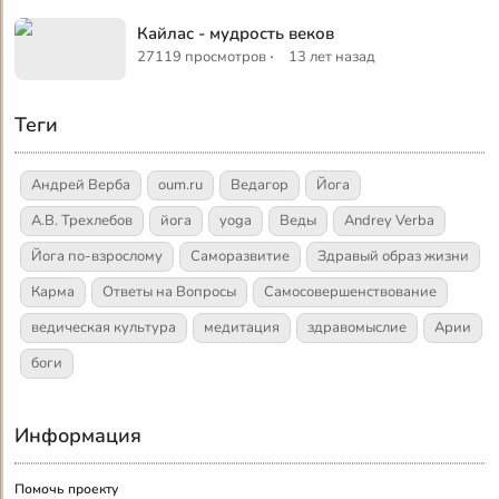
Кайлас - мудрость веков
·
27119 просмотров
13 лет назад
Теги
Андрей Верба
oum.ru
Ведагор
Йога
А.В. Трехлебов
йога
yoga
Веды
Andrey Verba
Йога по-взрослому
Саморазвитие
Здравый образ жизни
Карма
Ответы на Вопросы
Самосовершенствование
ведическая культура
медитация
здравомыслие
Арии
боги
Информация
Помочь проекту