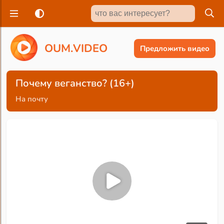
O
U
M
.
V
I
D
E
O
Предложить видео
Почему веганство? (16+)
На почту