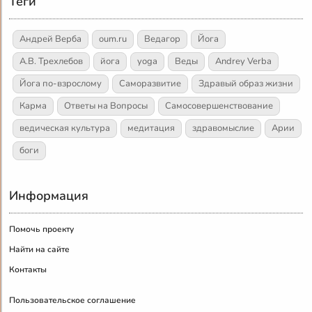
Теги
Андрей Верба
oum.ru
Ведагор
Йога
А.В. Трехлебов
йога
yoga
Веды
Andrey Verba
Йога по-взрослому
Саморазвитие
Здравый образ жизни
Карма
Ответы на Вопросы
Самосовершенствование
ведическая культура
медитация
здравомыслие
Арии
боги
Информация
Помочь проекту
Найти на сайте
Контакты
Пользовательское соглашение