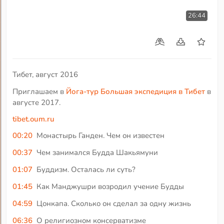
26:44
Тибет, август 2016
Приглашаем в
Йога-тур Большая экспедиция в Тибет
в
августе 2017.
tibet.oum.ru
00:20
Монастырь Ганден. Чем он известен
00:37
Чем занимался Будда Шакьямуни
01:07
Буддизм. Осталась ли суть?
01:45
Как Манджушри возродил учение Будды
04:59
Цонкапа. Сколько он сделал за одну жизнь
06:36
О религиозном консерватизме