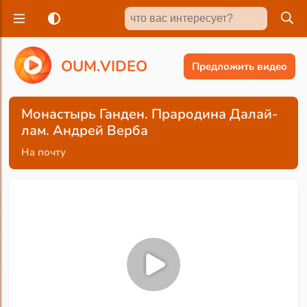
O
U
M
.
V
I
D
E
O
Предложить видео
Монастырь Ганден. Прародина Далай-
лам. Андрей Верба
На почту