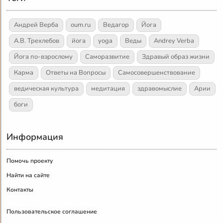
Андрей Верба
oum.ru
Ведагор
Йога
А.В. Трехлебов
йога
yoga
Веды
Andrey Verba
Йога по-взрослому
Саморазвитие
Здравый образ жизни
Карма
Ответы на Вопросы
Самосовершенствование
ведическая культура
медитация
здравомыслие
Арии
боги
Информация
Помочь проекту
Найти на сайте
Контакты
Пользовательское соглашение