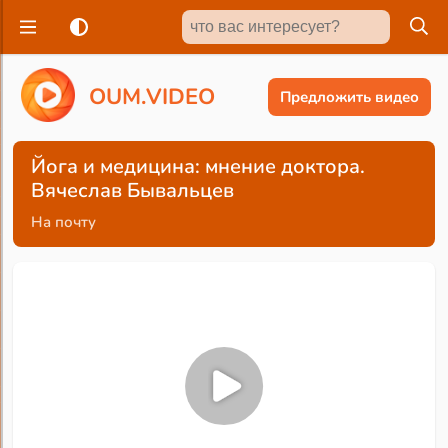
O
U
M
.
V
I
D
E
O
Предложить видео
Йога и медицина: мнение доктора.
Вячеслав Бывальцев
На почту