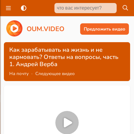
O
U
M
.
V
I
D
E
O
Предложить видео
Как зарабатывать на жизнь и не
кармовать? Ответы на вопросы, часть
1. Андрей Верба
На почту
·
Следующее видео