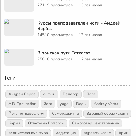
·
27119 просмотров
13 лет назад
Курсы преподавателей йоги - Андрей
Верба.
·
14510 просмотров
13 лет назад
В поисках пути Татхагат
·
25018 просмотров
12 лет назад
Теги
Андрей Верба
oum.ru
Ведагор
Йога
А.В. Трехлебов
йога
yoga
Веды
Andrey Verba
Йога по-взрослому
Саморазвитие
Здравый образ жизни
Карма
Ответы на Вопросы
Самосовершенствование
ведическая культура
медитация
здравомыслие
Арии