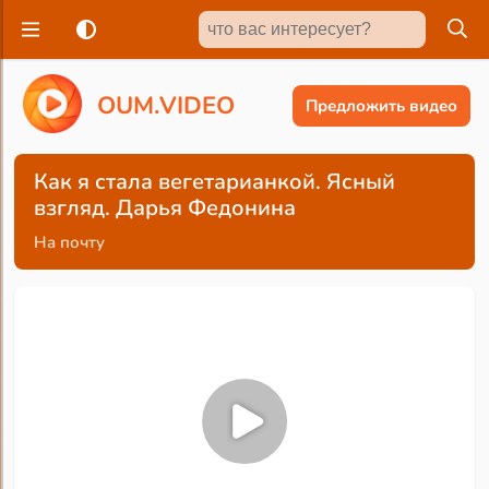
O
U
M
.
V
I
D
E
O
Предложить видео
Как я стала вегетарианкой. Ясный
взгляд. Дарья Федонина
На почту