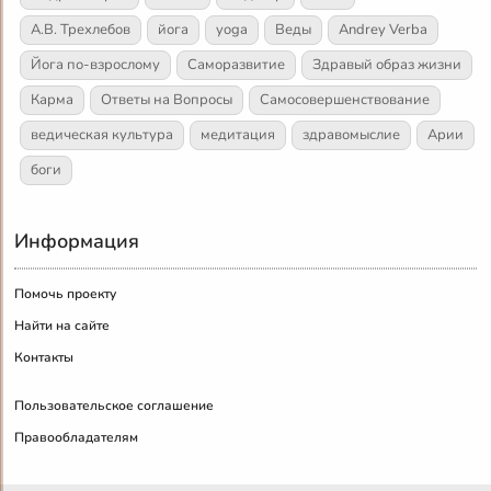
А.В. Трехлебов
йога
yoga
Веды
Andrey Verba
Йога по-взрослому
Саморазвитие
Здравый образ жизни
Карма
Ответы на Вопросы
Самосовершенствование
ведическая культура
медитация
здравомыслие
Арии
боги
Информация
Помочь проекту
Найти на сайте
Контакты
Пользовательское соглашение
Правообладателям