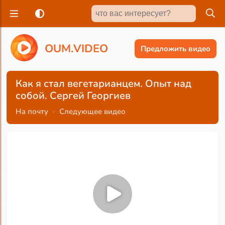
O
U
M
.
V
I
D
E
O
Предложить видео
Как я стал вегетарианцем. Опыт над
собой. Сергей Георгиев
На почту
·
Следующее видео