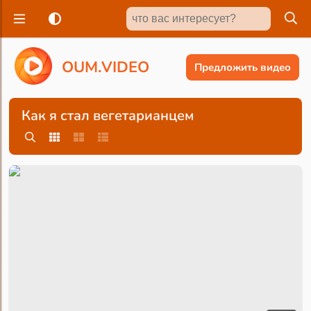
O
U
M
.
V
I
D
E
O
Предложить видео
Как я стал вегетарианцем