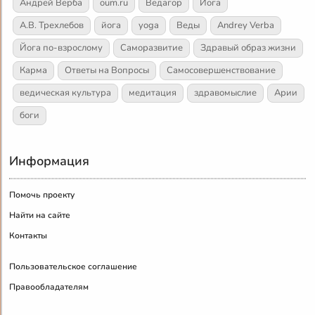
Андрей Верба
oum.ru
Ведагор
Йога
А.В. Трехлебов
йога
yoga
Веды
Andrey Verba
Йога по-взрослому
Саморазвитие
Здравый образ жизни
Карма
Ответы на Вопросы
Самосовершенствование
ведическая культура
медитация
здравомыслие
Арии
боги
Информация
Помочь проекту
Найти на сайте
Контакты
Пользовательское соглашение
Правообладателям