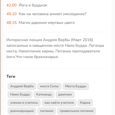
42:00
Йога и буддизм
45:10
Как на человека влияет мясоедение?
48:15
Магия дарения мёртвых цвето
Интересная лекция Андрея Вербы (Март 2016)
записанные в священном месте Намо Будда. Легенда
места, Накопление кармы. Питание преподавателя
йоги.Что такое брахмачарья.
Теги
Андрей Верба
места Силы
Места Будды
Намо Будда
Катманду
джатаки
ученик и учитель
как найти учителя
Карма
реинкарнация
питание
правильное питание