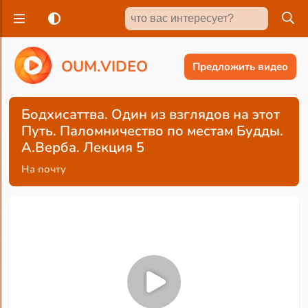
O
U
M
.
V
I
D
E
O
Предложить видео
Бодхисаттва. Один из взглядов на этот
Путь. Паломничество по местам Будды.
А.Верба. Лекция 5
На почту