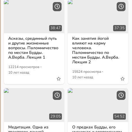
38:47
37:35
Аскезы, срединный путь
Как занятия йогой
и другие жизненные
влияют на карму
вопросы. Паломничество
человека.
по местам Будды.
Паломничество по
А.Верба. Лекция 1
местам Будды. А.Верба.
Лекция 2
·
12214 просмотров
·
15524 просмотра
10 лет назад
10 лет назад
29:05
54:52
Медитация. Одна из
О предках Будды, его
трактовок данной
учениках и современном