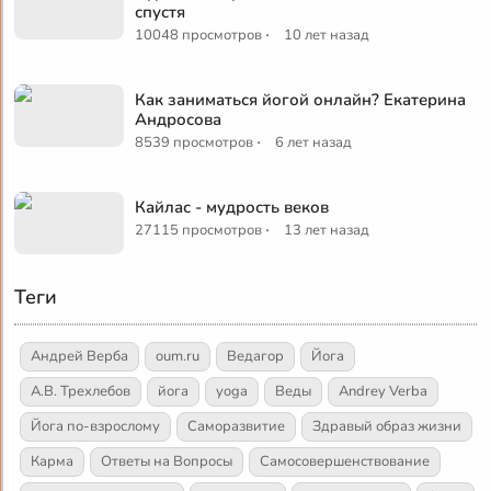
спустя
·
10048 просмотров
10 лет назад
Как заниматься йогой онлайн? Екатерина
Андросова
·
8539 просмотров
6 лет назад
Кайлас - мудрость веков
·
27115 просмотров
13 лет назад
Теги
Андрей Верба
oum.ru
Ведагор
Йога
А.В. Трехлебов
йога
yoga
Веды
Andrey Verba
Йога по-взрослому
Саморазвитие
Здравый образ жизни
Карма
Ответы на Вопросы
Самосовершенствование