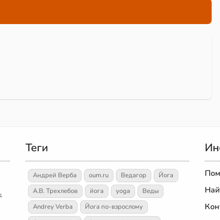
Теги
Ин
Пом
Андрей Верба
oum.ru
Ведагор
Йога
Най
А.В. Трехлебов
йога
yoga
Веды
д
Кон
Andrey Verba
Йога по-взрослому