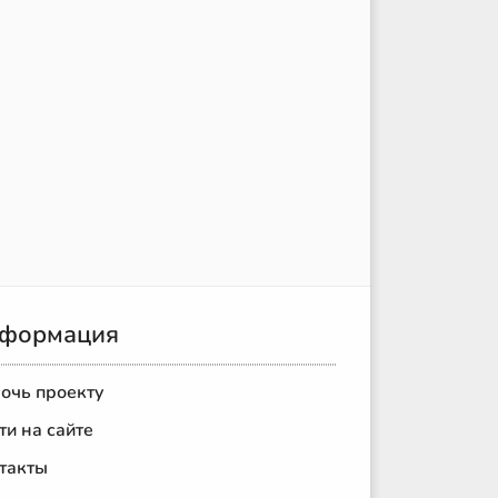
формация
очь проекту
ти на сайте
такты