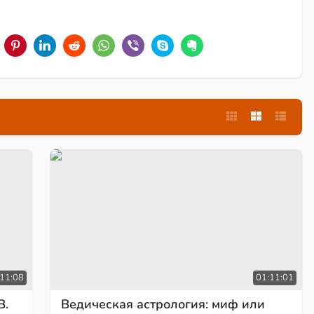
:11:08
01:11:01
В.
Ведическая астрология: миф или