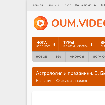
Главная
Фильмы
Обзор
Ваша помощь
OU
O
U
M
.
V
I
D
E
ЙОГА
ТУРЫ
В
ВСЁ О ЙОГЕ
И ПАЛОМНИЧЕСТВА
OU
НОВОЕ
360
АНОНСЫ
ЙОГА 
Астрология и праздники. В. Б
На почту
·
Следующее видео