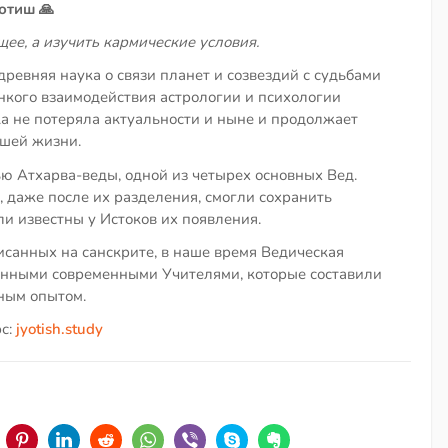
отиш 🙏
ее, а изучить кармические условия.
ревняя наука о связи планет и созвездий с судьбами
онкого взаимодействия астрологии и психологии
ка не потеряла актуальности и ныне и продолжает
ашей жизни.
ью Атхарва-веды, одной из четырех основных Вед.
, даже после их разделения, смогли сохранить
ли известны у Истоков их появления.
исанных на санскрите, в наше время Ведическая
нными современными Учителями, которые составили
ным опытом.
рс:
jyotish.study