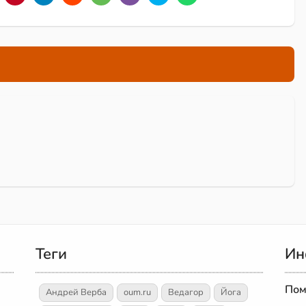
Теги
Ин
Пом
Андрей Верба
oum.ru
Ведагор
Йога