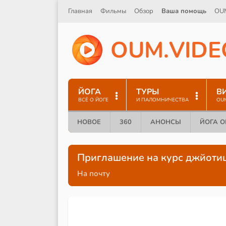
Главная
Фильмы
Обзор
Ваша помощь
OU
O
U
M
.
V
I
D
E
ЙОГА
ТУРЫ
В
ВСЁ О ЙОГЕ
И ПАЛОМНИЧЕСТВА
OU
НОВОЕ
360
АНОНСЫ
ЙОГА 
Приглашение на курс джйоти
На почту