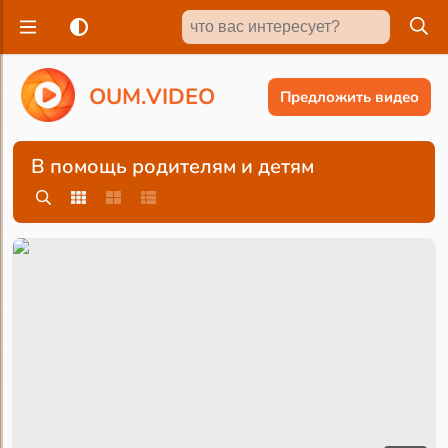
O
U
M
.
V
I
D
E
O
Предложить видео
В помощь родителям и детям