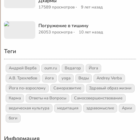
Дхармы
·
17589 просмотров
9 лет назад
Погружение в тишину
·
26053 просмотра
10 лет назад
Теги
Андрей Верба
oum.ru
Ведагор
Йога
А.В. Трехлебов
йога
yoga
Веды
Andrey Verba
Йога по-взрослому
Саморазвитие
Здравый образ жизни
Карма
Ответы на Вопросы
Самосовершенствование
ведическая культура
медитация
здравомыслие
Арии
боги
Информация