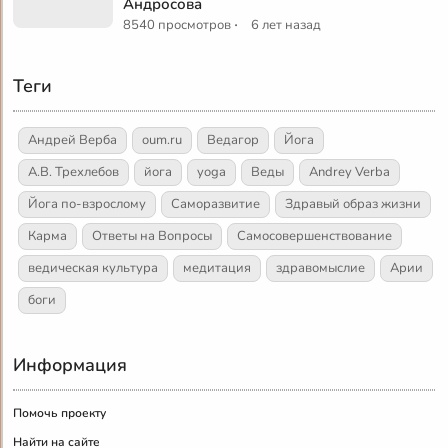
Андросова
·
8540 просмотров
6 лет назад
Теги
Андрей Верба
oum.ru
Ведагор
Йога
А.В. Трехлебов
йога
yoga
Веды
Andrey Verba
Йога по-взрослому
Саморазвитие
Здравый образ жизни
Карма
Ответы на Вопросы
Самосовершенствование
ведическая культура
медитация
здравомыслие
Арии
боги
Информация
Помочь проекту
Найти на сайте