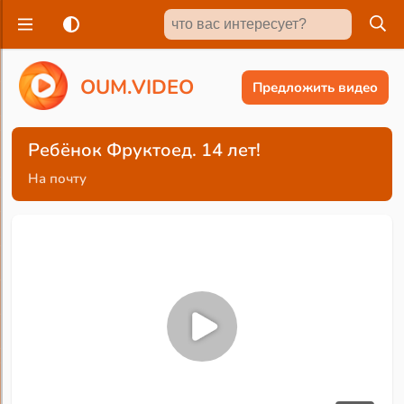
O
U
M
.
V
I
D
E
O
Предложить видео
Ребёнок Фруктоед. 14 лет!
На почту