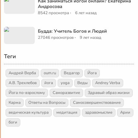
Как заниматься йогой онлайн? Екатерина
Андросова
·
8542 просмотра
6 лет назад
Будда: Учитель Богов и Людей
·
27046 просмотров
9 лет назад
Теги
Андрей Верба
oum.ru
Ведагор
Йога
А.В. Трехлебов
йога
yoga
Веды
Andrey Verba
Йога по-взрослому
Саморазвитие
Здравый образ жизни
Карма
Ответы на Вопросы
Самосовершенствование
ведическая культура
медитация
здравомыслие
Арии
боги