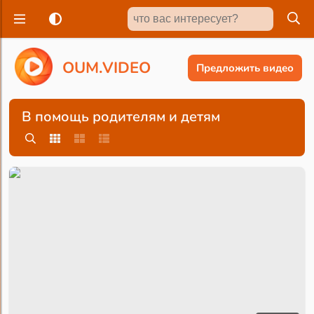
O
U
M
.
V
I
D
E
O
Предложить видео
В помощь родителям и детям