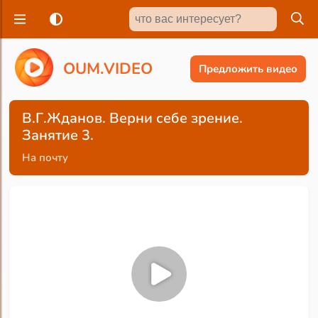
O
U
M
.
V
I
D
E
O
Предложить видео
В.Г.Жданов. Верни себе зрение.
Занятие 3.
На почту