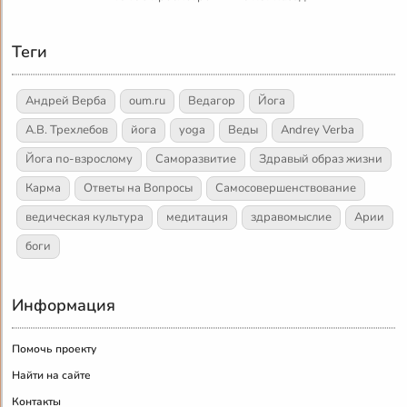
Теги
Андрей Верба
oum.ru
Ведагор
Йога
А.В. Трехлебов
йога
yoga
Веды
Andrey Verba
Йога по-взрослому
Саморазвитие
Здравый образ жизни
Карма
Ответы на Вопросы
Самосовершенствование
ведическая культура
медитация
здравомыслие
Арии
боги
Информация
Помочь проекту
Найти на сайте
Контакты