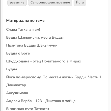
развитие
Самосовершенствование
Йога
Материалы по теме
Слава Татхагаттам!
Будда Шакьямуни, места Будды
Практика Будды Шакьямуни
Будда о Боге
Шуддходана - отец Почитаемого в Мирах
Будда
Йога по-взрослому. По местам жизни Будды. Часть 1.
Дашаватар.
Ангулимала
Андрей Верба - 123 - Джатака о зайце
В поисках пути Татхагат