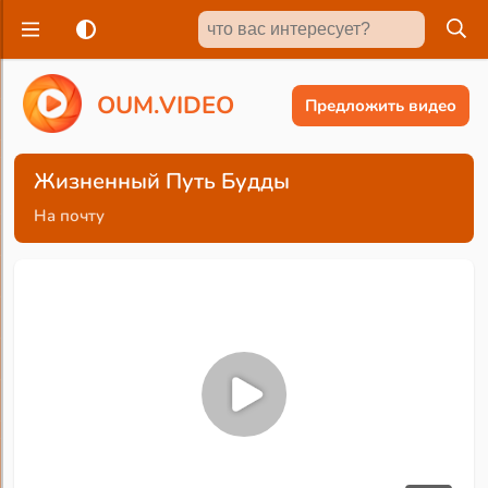
O
U
M
.
V
I
D
E
O
Предложить видео
Жизненный Путь Будды
На почту