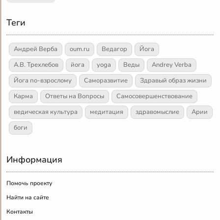
Теги
Андрей Верба
oum.ru
Ведагор
Йога
А.В. Трехлебов
йога
yoga
Веды
Andrey Verba
Йога по-взрослому
Саморазвитие
Здравый образ жизни
Карма
Ответы на Вопросы
Самосовершенствование
ведическая культура
медитация
здравомыслие
Арии
боги
Информация
Помочь проекту
Найти на сайте
Контакты