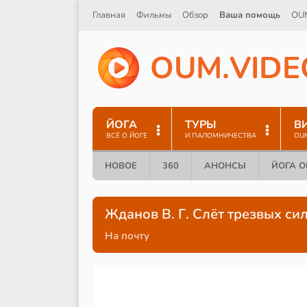
Главная
Фильмы
Обзор
Ваша помощь
OU
O
U
M
.
V
I
D
E
ЙОГА
ТУРЫ
В
ВСЁ О ЙОГЕ
И ПАЛОМНИЧЕСТВА
OU
НОВОЕ
360
АНОНСЫ
ЙОГА 
Жданов В. Г. Слёт трезвых си
На почту