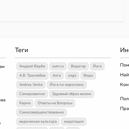
Теги
Ин
Пом
дам
Андрей Верба
oum.ru
Ведагор
Йога
Най
А.В. Трехлебов
йога
yoga
Веды
Кон
Andrey Verba
Йога по-взрослому
Саморазвитие
Здравый образ жизни
Пол
ова
Карма
Ответы на Вопросы
Пра
Самосовершенствование
ведическая культура
медитация
в