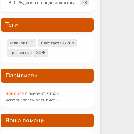
В. Г. Жданов о вреде алкоголя
28
Теги
Жданов В. Г.
Слёт трезвых сил
Трезвость
ЗОЖ
Плейлисты
Войдите
в аккаунт, чтобы
использовать плейлисты
Ваша помощь