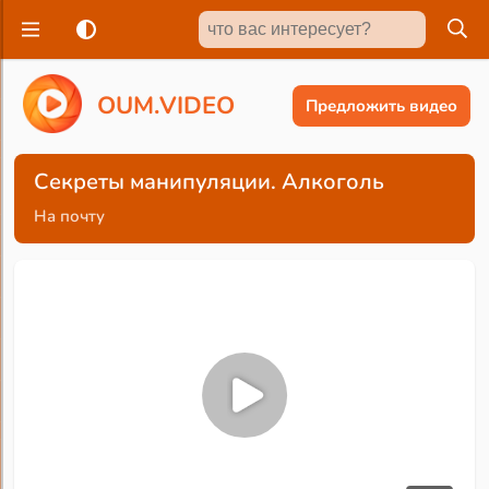
O
U
M
.
V
I
D
E
O
Предложить видео
Секреты манипуляции. Алкоголь
На почту