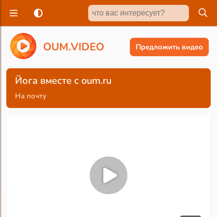
O
U
M
.
V
I
D
E
O
Предложить видео
Йога вместе с oum.ru
На почту