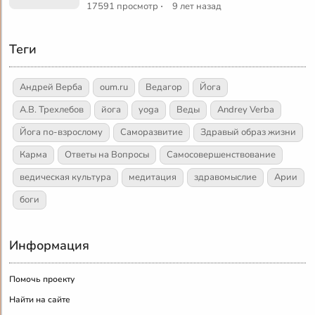
·
17591 просмотр
9 лет назад
Теги
Андрей Верба
oum.ru
Ведагор
Йога
А.В. Трехлебов
йога
yoga
Веды
Andrey Verba
Йога по-взрослому
Саморазвитие
Здравый образ жизни
Карма
Ответы на Вопросы
Самосовершенствование
ведическая культура
медитация
здравомыслие
Арии
боги
Информация
Помочь проекту
Найти на сайте