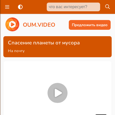
O
U
M
.
V
I
D
E
O
Предложить видео
Спасение планеты от мусора
На почту