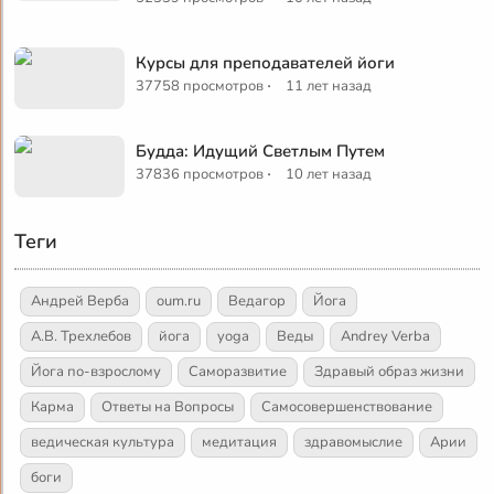
Курсы для преподавателей йоги
·
37758 просмотров
11 лет назад
Будда: Идущий Светлым Путем
·
37836 просмотров
10 лет назад
Теги
Андрей Верба
oum.ru
Ведагор
Йога
А.В. Трехлебов
йога
yoga
Веды
Andrey Verba
Йога по-взрослому
Саморазвитие
Здравый образ жизни
Карма
Ответы на Вопросы
Самосовершенствование
ведическая культура
медитация
здравомыслие
Арии
боги