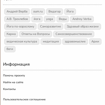
Андрей Верба
oum.ru
Ведагор
Йога
А.В. Трехлебов
йога
yoga
Веды
Andrey Verba
Йога по-взрослому
Саморазвитие
Здравый образ жизни
Карма
Ответы на Вопросы
Самосовершенствование
ведическая культура
медитация
здравомыслие
Арии
боги
Информация
Помочь проекту
Найти на сайте
Контакты
Пользовательское соглашение