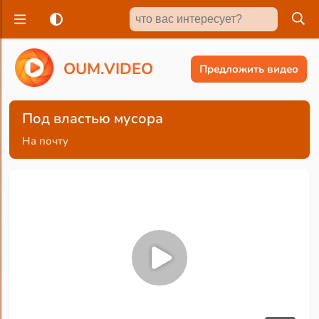
O
U
M
.
V
I
D
E
O
Предложить видео
Под властью мусора
На почту