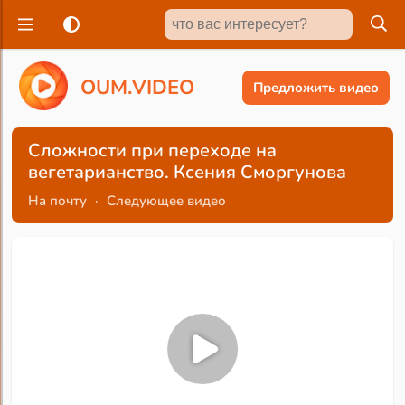
O
U
M
.
V
I
D
E
O
Предложить видео
Сложности при переходе на
вегетарианство. Ксения Сморгунова
На почту
·
Следующее видео