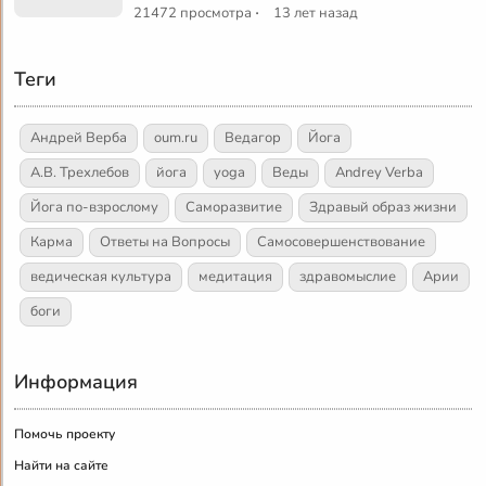
·
21472 просмотра
13 лет назад
Теги
Андрей Верба
oum.ru
Ведагор
Йога
А.В. Трехлебов
йога
yoga
Веды
Andrey Verba
Йога по-взрослому
Саморазвитие
Здравый образ жизни
Карма
Ответы на Вопросы
Самосовершенствование
ведическая культура
медитация
здравомыслие
Арии
боги
Информация
Помочь проекту
Найти на сайте