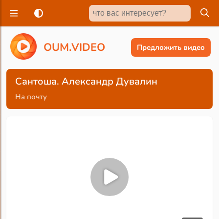
O
U
M
.
V
I
D
E
O
Предложить видео
Сантоша. Александр Дувалин
На почту