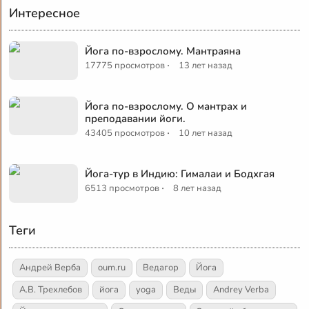
Интересное
Йога по-взрослому. Мантраяна
·
17775 просмотров
13 лет назад
Йога по-взрослому. О мантрах и
преподавании йоги.
·
43405 просмотров
10 лет назад
Йога-тур в Индию: Гималаи и Бодхгая
·
6513 просмотров
8 лет назад
Теги
Андрей Верба
oum.ru
Ведагор
Йога
А.В. Трехлебов
йога
yoga
Веды
Andrey Verba