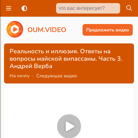
O
U
M
.
V
I
D
E
O
Предложить видео
Реальность и иллюзия. Ответы на
вопросы майской випассаны. Часть 3.
Андрей Верба
На почту
·
Следующее видео