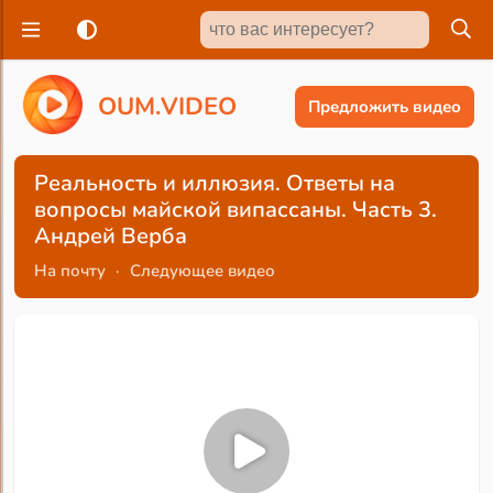
O
U
M
.
V
I
D
E
O
Предложить видео
Реальность и иллюзия. Ответы на
вопросы майской випассаны. Часть 3.
Андрей Верба
На почту
·
Следующее видео