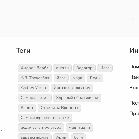
Теги
Ин
Пом
Андрей Верба
oum.ru
Ведагор
Йога
Най
А.В. Трехлебов
йога
yoga
Веды
Кон
Andrey Verba
Йога по-взрослому
Саморазвитие
Здравый образ жизни
Пол
Карма
Ответы на Вопросы
Пра
Самосовершенствование
ведическая культура
медитация
.
здравомыслие
Арии
боги