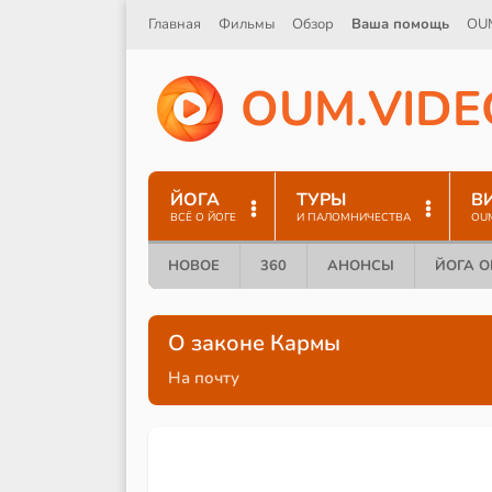
Главная
Фильмы
Обзор
Ваша помощь
OU
O
U
M
.
V
I
D
E
ЙОГА
ТУРЫ
В
ВСЁ О ЙОГЕ
И ПАЛОМНИЧЕСТВА
OU
НОВОЕ
360
АНОНСЫ
ЙОГА 
О законе Кармы
На почту