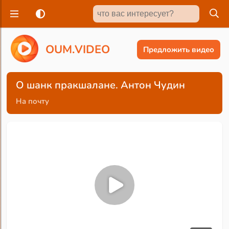
O
U
M
.
V
I
D
E
O
Предложить видео
О шанк пракшалане. Антон Чудин
На почту