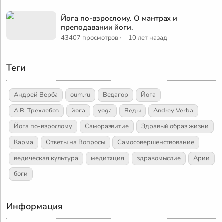
Йога по-взрослому. О мантрах и
преподавании йоги.
·
43407 просмотров
10 лет назад
Теги
Андрей Верба
oum.ru
Ведагор
Йога
А.В. Трехлебов
йога
yoga
Веды
Andrey Verba
Йога по-взрослому
Саморазвитие
Здравый образ жизни
Карма
Ответы на Вопросы
Самосовершенствование
ведическая культура
медитация
здравомыслие
Арии
боги
Информация