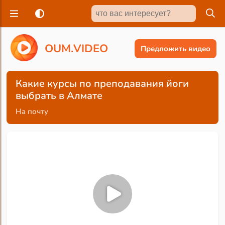
O
U
M
.
V
I
D
E
O
Предложить видео
Какие курсы по преподавания йоги
выбрать в Алмате
На почту