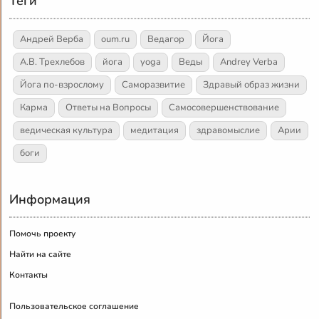
Теги
Андрей Верба
oum.ru
Ведагор
Йога
А.В. Трехлебов
йога
yoga
Веды
Andrey Verba
Йога по-взрослому
Саморазвитие
Здравый образ жизни
Карма
Ответы на Вопросы
Самосовершенствование
ведическая культура
медитация
здравомыслие
Арии
боги
Информация
Помочь проекту
Найти на сайте
Контакты
Пользовательское соглашение