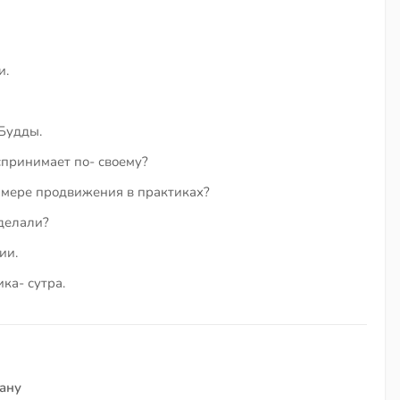
и.
Будды.
принимает по- своему?
 мере продвижения в практиках?
 делали?
ии.
ка- сутра.
ану