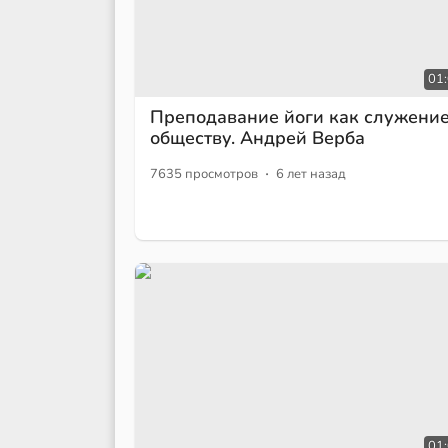
01
Преподавание йоги как служени
обществу. Андрей Верба
·
7635 просмотров
6 лет назад
01