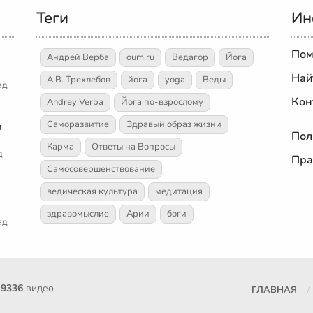
Теги
Ин
Пом
Андрей Верба
oum.ru
Ведагор
Йога
Най
А.В. Трехлебов
йога
yoga
Веды
ад
Кон
Andrey Verba
Йога по-взрослому
Саморазвитие
Здравый образ жизни
в
Пол
Карма
Ответы на Вопросы
д
Пра
Самосовершенствование
ведическая культура
медитация
здравомыслие
Арии
боги
ад
е
9336
видео
ГЛАВНАЯ