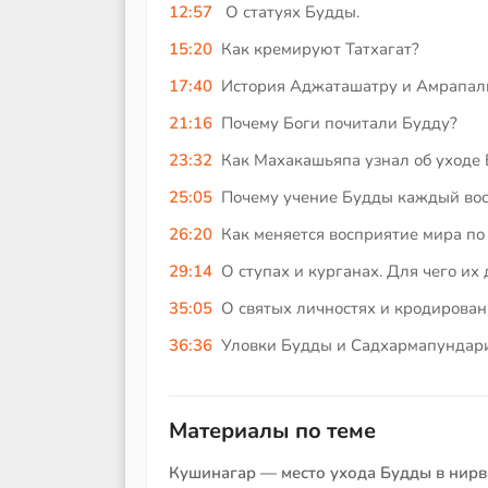
12:57
О статуях Будды.
15:20
Как кремируют Татхагат?
17:40
История Аджаташатру и Амрапал
21:16
Почему Боги почитали Будду?
23:32
Как Махакашьяпа узнал об уходе 
25:05
Почему учение Будды каждый вос
26:20
Как меняется восприятие мира по
29:14
О ступах и курганах. Для чего их
35:05
О святых личностях и кродирован
36:36
Уловки Будды и Садхармапундари
Материалы по теме
Кушинагар — место ухода Будды в нирв