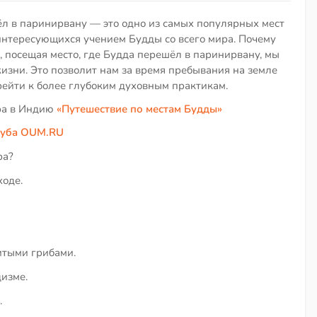
 в паринирвану — это одно из самых популярных мест
интересующихся учением Будды со всего мира. Почему
, посещая место, где Будда перешёл в паринирвану, мы
изни. Это позволит нам за время пребывания на земле
ерейти к более глубоким духовным практикам.
ура в Индию
«Путешествие по местам Будды»
луба
OUM.RU
ра?
ходе.
итыми грибами.
изме.
.