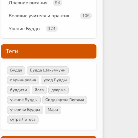
Древние писания
94
Великие учителя и практики йоги
106
Учение Будды
124
Теги
Будда
Будда Шакьямуни
паринирвана
уход Будды
буддизм
йога
дхарма
учение Будды
Сиддхартха Гаутама
ученики Будды
Мара
сутра Лотоса