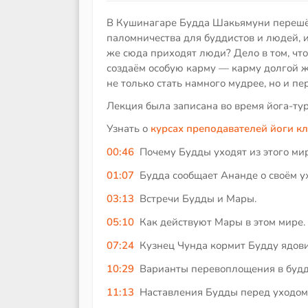
В Кушинагаре Будда Шакьямуни перешёл
паломничества для буддистов и людей, 
же сюда приходят люди? Дело в том, что
создаём особую карму — карму долгой ж
не только стать намного мудрее, но и п
Лекция была записана во время йога-т
Узнать о
курсах преподавателей йоги к
00:46
Почему Будды уходят из этого ми
01:07
Будда сообщает Ананде о своём у
03:13
Встречи Будды и Мары.
05:10
Как действуют Мары в этом мире.
07:24
Кузнец Чунда кормит Будду ядов
10:29
Варианты перевоплощения в будд
11:13
Наставления Будды перед уходом