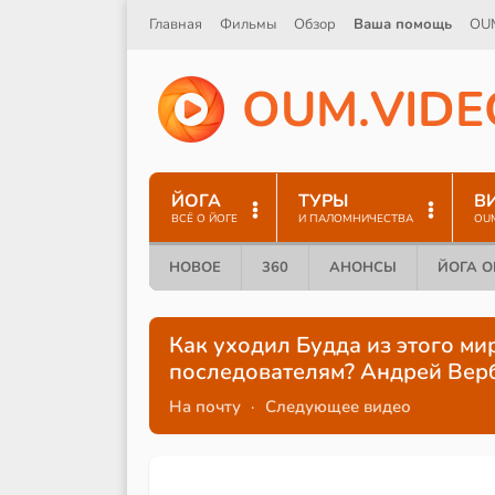
Главная
Фильмы
Обзор
Ваша помощь
OU
O
U
M
.
V
I
D
E
ЙОГА
ТУРЫ
В
ВСЁ О ЙОГЕ
И ПАЛОМНИЧЕСТВА
OU
НОВОЕ
360
АНОНСЫ
ЙОГА 
Как уходил Будда из этого ми
последователям? Андрей Вер
На почту
·
Следующее видео