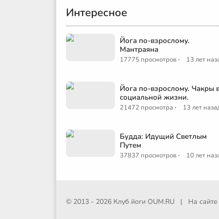
Интересное
Йога по-взрослому.
Мантраяна
·
17775 просмотров
13 лет наз
Йога по-взрослому. Чакры 
социальной жизни.
·
21472 просмотра
13 лет наза
Будда: Идущий Светлым
Путем
·
37837 просмотров
10 лет наз
© 2013 - 2026 Клуб йоги
OUM.RU
|
На сайт