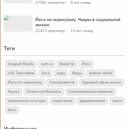
·
17591 просмотр
9 лет назад
Йога по-взрослому. Чакры в социальной
жизни.
·
21471 просмотр
13 лет назад
Теги
Андрей Верба
oum.ru
Ведагор
Йога
А.В. Трехлебов
йога
yoga
Веды
Andrey Verba
Йога по-взрослому
Саморазвитие
Здравый образ жизни
Карма
Ответы на Вопросы
Самосовершенствование
ведическая культура
медитация
здравомыслие
Арии
боги
Информация