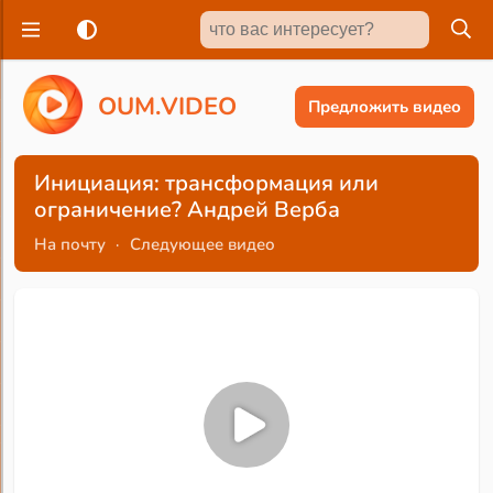
O
U
M
.
V
I
D
E
O
Предложить видео
Инициация: трансформация или
ограничение? Андрей Верба
На почту
·
Следующее видео