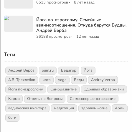
·
6513 просмотров
8 лет назад
Йога по-взрослому. Семейные
взаимоотношения. Откуда берутся Будды.
Андрей Верба
·
36188 просмотров
12 лет назад
Теги
Андрей Верба
oum.ru
Ведагор
Йога
А.В. Трехлебов
йога
yoga
Веды
Andrey Verba
Йога по-взрослому
Саморазвитие
Здравый образ жизни
Карма
Ответы на Вопросы
Самосовершенствование
ведическая культура
медитация
здравомыслие
Арии
боги