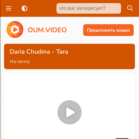
O
U
M
.
V
I
D
E
O
Предложить видео
Daria Chudina - Tara
На почту