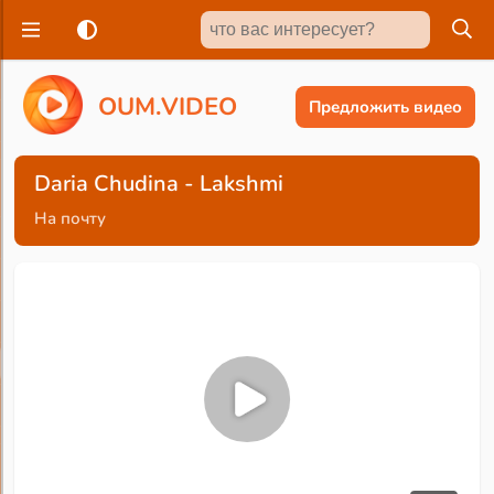
O
U
M
.
V
I
D
E
O
Предложить видео
Daria Chudina - Lakshmi
На почту