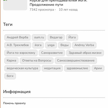
Курсы для преподавателей йоги.
Продолжение пути
·
7342 просмотра
10 лет назад
Теги
Андрей Верба
oum.ru
Ведагор
Йога
А.В. Трехлебов
йога
yoga
Веды
Andrey Verba
Йога по-взрослому
Саморазвитие
Здравый образ жизни
Карма
Ответы на Вопросы
Самосовершенствование
ведическая культура
медитация
здравомыслие
Арии
боги
Информация
Помочь проекту