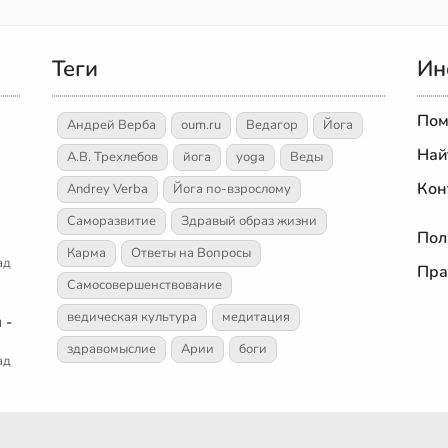
Теги
Ин
Пом
Андрей Верба
oum.ru
Ведагор
Йога
Най
А.В. Трехлебов
йога
yoga
Веды
Кон
Andrey Verba
Йога по-взрослому
Саморазвитие
Здравый образ жизни
Пол
Карма
Ответы на Вопросы
ад
Пра
Самосовершенствование
ведическая культура
медитация
 -
здравомыслие
Арии
боги
ад