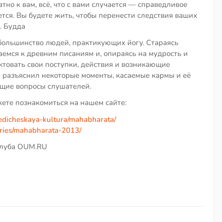
атно к вам, всё, что с вами случается — справедливое
ется. Вы будете жить, чтобы перенести следствия ваших
. Будда
большинство людей, практикующих йогу. Стараясь
щаемся к древним писаниям и, опираясь на мудрость и
ктовать свои поступки, действия и возникающие
а разъяснил некоторые моменты, касаемые кармы и её
ющие вопросы слушателей.
ете познакомиться на нашем сайте:
edicheskaya-kultura/mahabharata/
ories/mahabharata-2013/
клуба OUM.RU