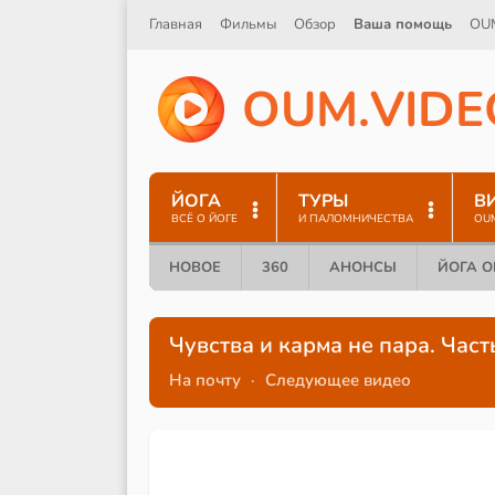
Главная
Фильмы
Обзор
Ваша помощь
OU
O
U
M
.
V
I
D
E
ЙОГА
ТУРЫ
В
ВСЁ О ЙОГЕ
И ПАЛОМНИЧЕСТВА
OU
НОВОЕ
360
АНОНСЫ
ЙОГА 
Чувства и карма не пара. Част
На почту
·
Следующее видео