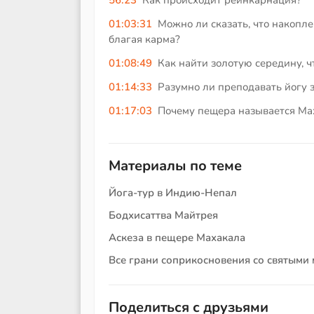
56:23
Как происходит реинкарнация?
01:03:31
Можно ли сказать, что накопл
благая карма?
01:08:49
Как найти золотую середину, ч
01:14:33
Разумно ли преподавать йогу 
01:17:03
Почему пещера называется Ма
Материалы по теме
Йога-тур в Индию-Непал
Бодхисаттва Майтрея
Аскеза в пещере Махакала
Все грани соприкосновения со святыми
Поделиться с друзьями