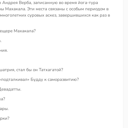
Андрея Верба, записанную во время йога-тура
ы Махакала. Эти места связаны с особым периодом в
ноголетних суровых аскез, завершившихся как раз в
пещере Махакала?
.
ния.
атрия, стал бы он Татхагатой?
 «подталкивал» Будду к саморазвитию?
евадатты.
ка?
ары.
арки?