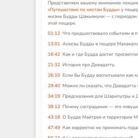
Представляем вашему вниманию лекцию 
«Путешествие по местам Будды»
у пещер
жизни Будды Шакьямуни ― с периодом м
этой пещере.
01:12
Что предшествовало событиям в 
13:01
Аскезы Будды в пещере Махакала
16:42
Как и где Будда достиг просветле
21:32
История про Девадатту.
26:10
Если бы Будду воспитывали как кш
29:40
Можно ли сказать, что Девадатта
34:19
Предсказания для Шарипутры и Д
38:12
Почему сострадание — это ловуш
43:18
О Будде Майтрея и территории М
47:49
Как корректно не принимать под