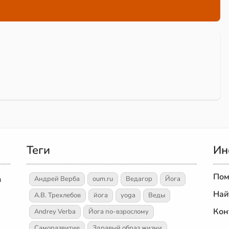
Теги
Ин
Пом
в
Андрей Верба
oum.ru
Ведагор
Йога
Най
А.В. Трехлебов
йога
yoga
Веды
Кон
Andrey Verba
Йога по-взрослому
Саморазвитие
Здравый образ жизни