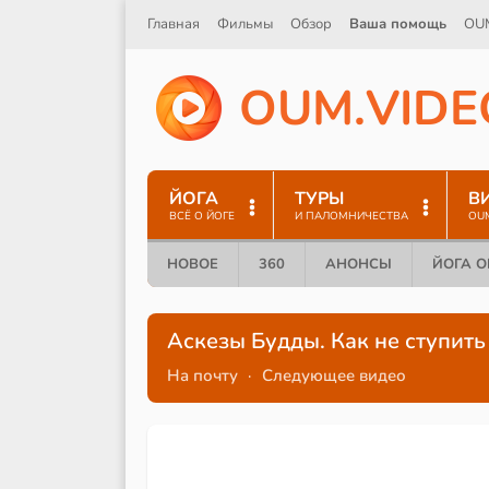
Главная
Фильмы
Обзор
Ваша помощь
OU
O
U
M
.
V
I
D
E
ЙОГА
ТУРЫ
В
ВСЁ О ЙОГЕ
И ПАЛОМНИЧЕСТВА
OU
НОВОЕ
360
АНОНСЫ
ЙОГА 
Аскезы Будды. Как не ступит
На почту
·
Следующее видео