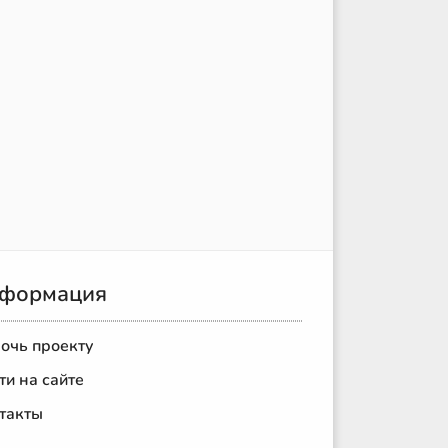
формация
очь проекту
ти на сайте
такты