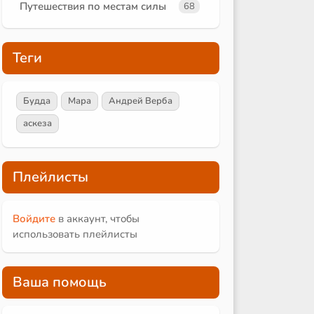
Путешествия по местам силы
68
Теги
Будда
Мара
Андрей Верба
аскеза
Плейлисты
Войдите
в аккаунт, чтобы
использовать плейлисты
Ваша помощь