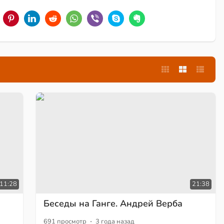
:11:28
21:38
Беседы на Ганге. Андрей Верба
·
691 просмотр
3 года назад