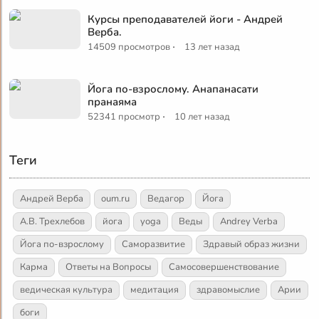
Курсы преподавателей йоги - Андрей
Верба.
·
14509 просмотров
13 лет назад
Йога по-взрослому. Анапанасати
пранаяма
·
52341 просмотр
10 лет назад
Теги
Андрей Верба
oum.ru
Ведагор
Йога
А.В. Трехлебов
йога
yoga
Веды
Andrey Verba
Йога по-взрослому
Саморазвитие
Здравый образ жизни
Карма
Ответы на Вопросы
Самосовершенствование
ведическая культура
медитация
здравомыслие
Арии
боги