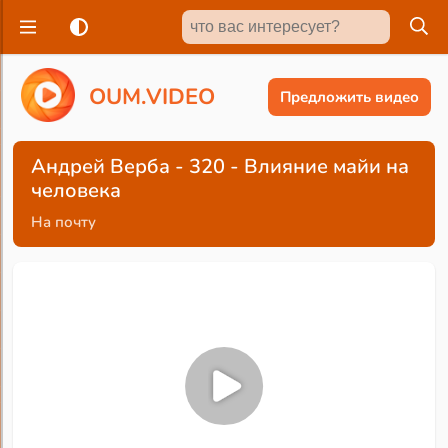
O
U
M
.
V
I
D
E
O
Предложить видео
Андрей Верба - 320 - Влияние майи на
человека
На почту