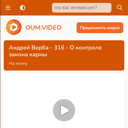
O
U
M
.
V
I
D
E
O
Предложить видео
Андрей Верба - 316 - О контроле
закона кармы
На почту