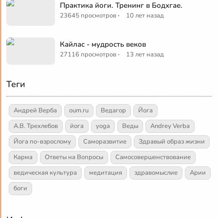
Практика йоги. Тренинг в Бодхгае.
·
23645 просмотров
10 лет назад
Кайлас - мудрость веков
·
27116 просмотров
13 лет назад
Теги
Андрей Верба
oum.ru
Ведагор
Йога
А.В. Трехлебов
йога
yoga
Веды
Andrey Verba
Йога по-взрослому
Саморазвитие
Здравый образ жизни
Карма
Ответы на Вопросы
Самосовершенствование
ведическая культура
медитация
здравомыслие
Арии
боги