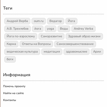
Теги
Андрей Верба
oum.ru
Ведагор
Йога
А.В. Трехлебов
йога
yoga
Веды
Andrey Verba
Йога по-взрослому
Саморазвитие
Здравый образ жизни
Карма
Ответы на Вопросы
Самосовершенствование
ведическая культура
медитация
здравомыслие
Арии
боги
Информация
Помочь проекту
Найти на сайте
Контакты