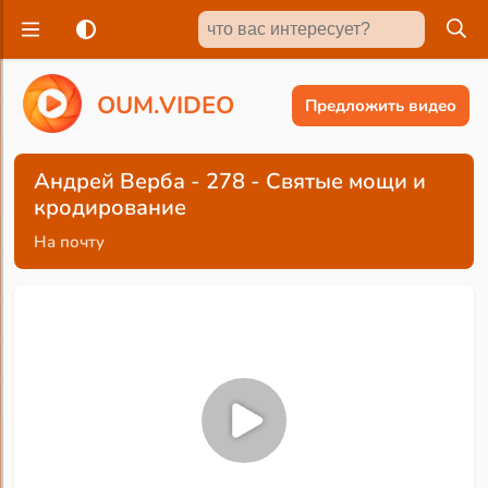
O
U
M
.
V
I
D
E
O
Предложить видео
Андрей Верба - 278 - Святые мощи и
кродирование
На почту