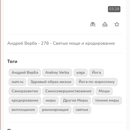
03:28
Андрей Верба - 278 - Святые мощи и кродирование
Теги
Андрей Верба
Andrey Verba
yoga
Йога
oum.ru
Здравый образ жизни
Йога по-взрослому
Саморазвитие
Самосовершенствование
Мощи
кродирование
миры
Другие Миры
тонкие миры
воплощение
реинкарнация
святые