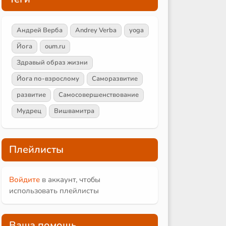
Андрей Верба
Andrey Verba
yoga
Йога
oum.ru
Здравый образ жизни
Йога по-взрослому
Саморазвитие
развитие
Самосовершенствование
Мудрец
Вишвамитра
Плейлисты
Войдите
в аккаунт, чтобы
использовать плейлисты
Ваша помощь