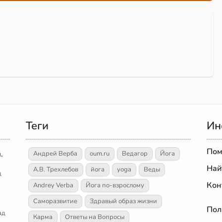
Теги
Ин
Пом
.
Андрей Верба
oum.ru
Ведагор
Йога
Най
А.В. Трехлебов
йога
yoga
Веды
д
Кон
Andrey Verba
Йога по-взрослому
Саморазвитие
Здравый образ жизни
Пол
ад
Карма
Ответы на Вопросы