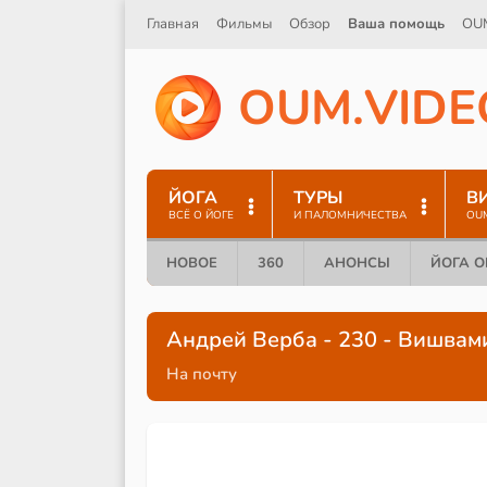
Главная
Фильмы
Обзор
Ваша помощь
OU
O
U
M
.
V
I
D
E
ЙОГА
ТУРЫ
В
ВСЁ О ЙОГЕ
И ПАЛОМНИЧЕСТВА
OU
НОВОЕ
360
АНОНСЫ
ЙОГА 
Андрей Верба - 230 - Вишвами
На почту