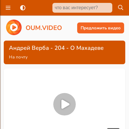
O
U
M
.
V
I
D
E
O
Предложить видео
Андрей Верба - 204 - О Махадеве
На почту