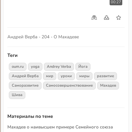
00:27
Андрей Верба - 204 - О Махадеве
Теги
oum.ru
yoga
Andrey Verba
Йога
Андрей Верба
мир
уроки
миры
развитие
Саморазвитие
Самосовершенствование
Махадев
Шива
Материалы по теме
Махадев о наивысшем примере Семейного союза