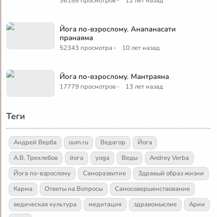
·
36188 просмотров
12 лет назад
Йога по-взрослому. Анапанасати
пранаяма
·
52343 просмотра
10 лет назад
Йога по-взрослому. Мантраяна
·
17779 просмотров
13 лет назад
Теги
Андрей Верба
oum.ru
Ведагор
Йога
А.В. Трехлебов
йога
yoga
Веды
Andrey Verba
Йога по-взрослому
Саморазвитие
Здравый образ жизни
Карма
Ответы на Вопросы
Самосовершенствование
ведическая культура
медитация
здравомыслие
Арии