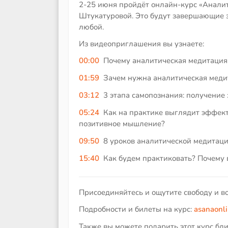
2-25 июня пройдёт онлайн-курс «Анали
Штукатуровой. Это будут завершающие з
любой.
Из видеоприглашения вы узнаете:
00:00
Почему аналитическая медитация
01:59
Зачем нужна аналитическая медит
03:12
3 этапа самопознания: получение
05:24
Как на практике выглядит эффект
позитивное мышление?
09:50
8 уроков аналитической медитаци
15:40
Как будем практиковать? Почем
Присоединяйтесь и ощутите свободу и в
Подробности и билеты на курс:
asanaonli
Также вы можете подарить этот курс бли