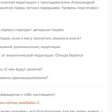
тическая медитация» с преподавателем Александрой
анятия перед летним перерывом. Уровень подготовки –
 хорошо подходит западным людям.
ация, если я могу прочитать знания в книге?
 знаний, размышление, медитация.
 от аналитической медитации. Откуда берётся
и. О чём будут занятия?
у важны единомышленники?
озвращение к себе настоящему!
ne.ru/chas-meditatsii-2
зкому человеку, чьё благополучие для вас очень важно, –