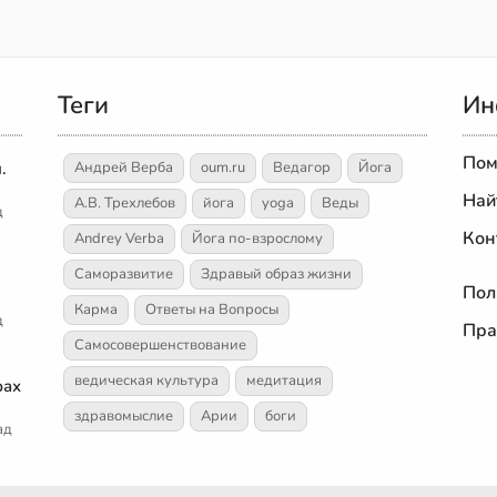
Теги
Ин
Пом
.
Андрей Верба
oum.ru
Ведагор
Йога
Най
А.В. Трехлебов
йога
yoga
Веды
д
Кон
Andrey Verba
Йога по-взрослому
Саморазвитие
Здравый образ жизни
Пол
Карма
Ответы на Вопросы
д
Пра
Самосовершенствование
ведическая культура
медитация
рах
здравомыслие
Арии
боги
ад