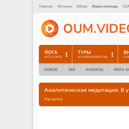
Главная
Фильмы
Обзор
Ваша помощь
OU
O
U
M
.
V
I
D
E
ЙОГА
ТУРЫ
В
ВСЁ О ЙОГЕ
И ПАЛОМНИЧЕСТВА
OU
НОВОЕ
360
АНОНСЫ
ЙОГА 
Аналитическая медитация. 8 
На почту