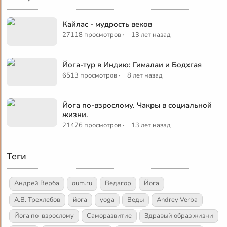
Кайлас - мудрость веков
·
27118 просмотров
13 лет назад
Йога-тур в Индию: Гималаи и Бодхгая
·
6513 просмотров
8 лет назад
Йога по-взрослому. Чакры в социальной
жизни.
·
21476 просмотров
13 лет назад
Теги
Андрей Верба
oum.ru
Ведагор
Йога
А.В. Трехлебов
йога
yoga
Веды
Andrey Verba
Йога по-взрослому
Саморазвитие
Здравый образ жизни