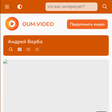
O
U
M
.
V
I
D
E
O
Предложить видео
Андрей Верба